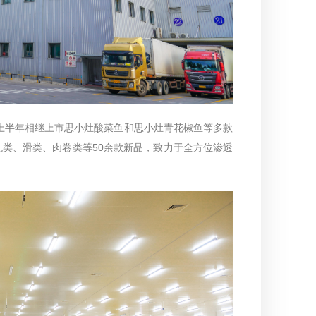
3上半年相继上市思小灶酸菜鱼和思小灶青花椒鱼等多款
类、滑类、肉卷类等50余款新品，致力于全方位渗透