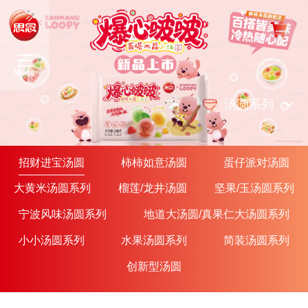
Menu
汤圆系列
招财进宝汤圆
柿柿如意汤圆
蛋仔派对汤圆
大黄米汤圆系列
榴莲/龙井汤圆
坚果/玉汤圆系列
宁波风味汤圆系列
地道大汤圆/真果仁大汤圆系列
小小汤圆系列
水果汤圆系列
简装汤圆系列
创新型汤圆