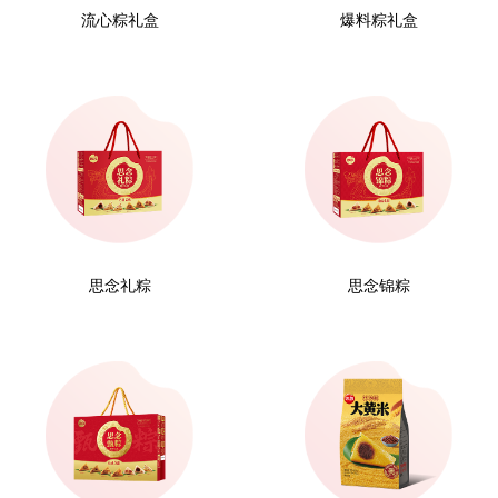
流心粽礼盒
爆料粽礼盒
思念礼粽
思念锦粽