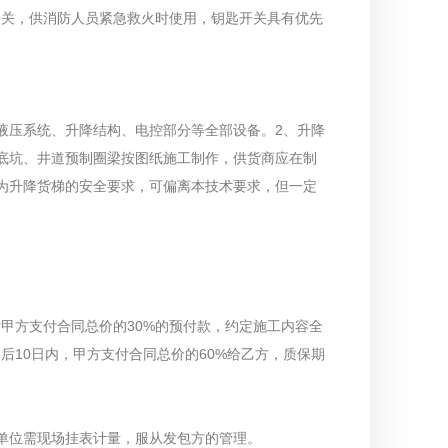
匙开关，供消防人员紧急救火时使用，钥匙开关具有优先
液压系统、升降结构、电控部分等全部设备。2、升降
底坑、井道预制圈梁按图纸施工制作，供货商应在制
为升降货梯的安全要求，可偏离本技术要求，但一定
后甲方支付合同总价的30%的预付款，约定施工内容全
后10日内，甲方支付合同总价的60%给乙方，质保期
。中标单位需现场挂表计量，服从发包方的管理。