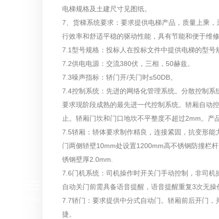
电梯规格及土建尺寸见图纸。
7、货梯系统要求：要求提供电梯产品，质量上乘，
行效率和舒适平稳的驱动性能，具有节能和便于维
7.1型号规格：投标人在投标文件中提供电梯的型号
7.2供电电源：交流380伏，三相，50赫兹。
7.3噪声指标：轿门开/关门时≤50DB。
7.4控制系统：先进的网络化管理系统。分散控制
要求现阶段成熟的最先进一代控制系统。轿厢自动
止。轿厢门坎和门口地坎不平整度不超过2mm。产
7.5轿厢：轿体要求制作精良，连接紧固，抗变形
门两侧轿壁10mm处设置1200mm高不锈钢防撞栏
锈钢壁厚2.0mm.
7.6门机系统：司机操作时开关门手动控制，非司
自动关门前需具备语音提醒，语音提醒重复3次无操
Menu
7.7轿门：要求提供中分式自动门。轿厢前后开门
捷。