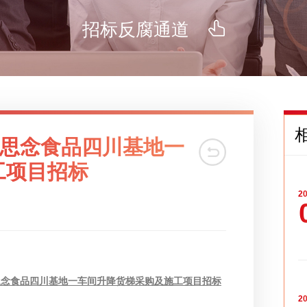
招标反腐通道
5号-思念食品四川基地一
工项目招标
20
思念食品四川基地一车间升降货梯采购及施工项目招标
20