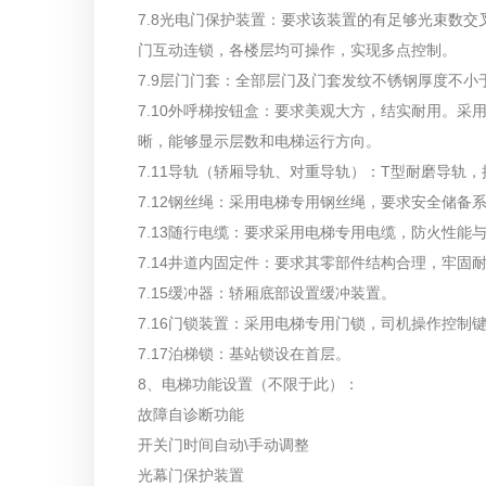
7.8光电门保护装置：要求该装置的有足够光束数
门互动连锁，各楼层均可操作，实现多点控制。
7.9层门门套：全部层门及门套发纹不锈钢厚度不小
7.10外呼梯按钮盒：要求美观大方，结实耐用。
晰，能够显示层数和电梯运行方向。
7.11导轨（轿厢导轨、对重导轨）：T型耐磨导轨
7.12钢丝绳：采用电梯专用钢丝绳，要求安全储备
7.13随行电缆：要求采用电梯专用电缆，防火性能
7.14井道内固定件：要求其零部件结构合理，牢固
7.15缓冲器：轿厢底部设置缓冲装置。
7.16门锁装置：采用电梯专用门锁，司机操作控制
7.17泊梯锁：基站锁设在首层。
8、电梯功能设置（不限于此）：
故障自诊断功能
开关门时间自动\手动调整
光幕门保护装置