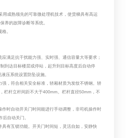
采用成熟领先的可靠微处理机技术，使货梯具有高运
修保养的故障诊断等系统。
规格。
系统应满足抗干扰能力强、实时强、通信容量大等要求；
控制到达目标楼层或停站，起升到目标高度后自动停
品液压系统设置防坠设施。
能力强，符合相关安全标准，轿厢材质为发纹不锈钢。轿
杆，栏杆立杆间距不大于400mm。栏杆直径50mm，不
机操作时自动开关门时间能进行手动调整，非司机操作时
作后自动关门。
，并具有互锁功能。开关门时间短，灵活自如，安静快