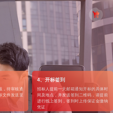
4、开标签到
核，待审核通
招标人提前一天邮箱通知开标的具体时
标文件发送至
间及地点，并发送签到二维码，请提前
进行线上签到，签到时上传保证金缴纳
凭证