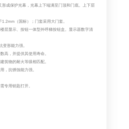
交叉形成保护光幕，光幕上下端满至门顶和门底。上下层
于1.2mm（国标）；门套采用大门套。
采用楼层显示、按钮一体型外呼梯按钮盒。显示器数字清
，抗变形能力强。
系数高，并提供其使用寿命。
与建筑物的耐火等级相匹配。
耐用，抗锈蚀能力强。
键需专用钥匙打开。