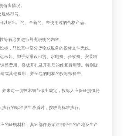
说明偏离情况。
及规格型号。
5月1日以后出厂的、全新的、未使用过的合格产品。
优越性等有必要进行补充说明的内容。
进行投标，只投其中部分货物或服务的投标文件无效。
件搬运吊装、脚手架搭设租赁、水电费、验收费、安装辅
的调整费用、楼板开孔及开孔后的修复费用等。特别提
土建或其他费用，并全包的电梯的投标报价中。
求，并未对一切技术细节做出规定，投标人应保证提供符
标人执行的标准发生矛盾时，按较高标准执行。
相应的证明材料，其它部件必须注明部件的产地及生产