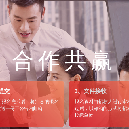
合作共赢
提交
3、文件接收
上报名完成后，将汇总的报名
报名资料由招标人进行审
发送一份至公告内邮箱
过后，以邮箱的形式将招
投标单位